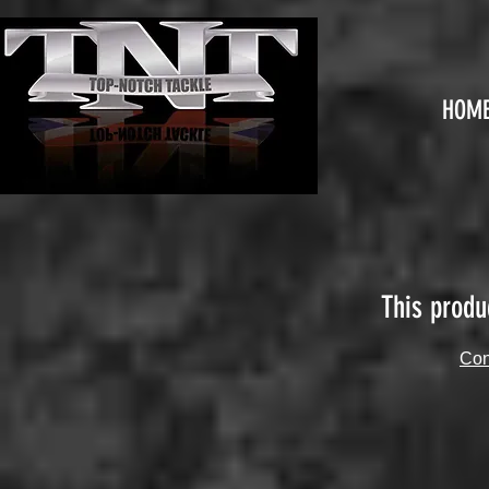
HOM
This produ
Con